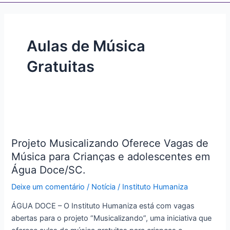
Aulas de Música
Gratuitas
Projeto
Musicalizando
Projeto Musicalizando Oferece Vagas de
Oferece
Música para Crianças e adolescentes em
Vagas
de
Água Doce/SC.
Música
Deixe um comentário
/
Notícia
/
Instituto Humaniza
para
Crianças
ÁGUA DOCE – O Instituto Humaniza está com vagas
e
abertas para o projeto “Musicalizando”, uma iniciativa que
adolescentes