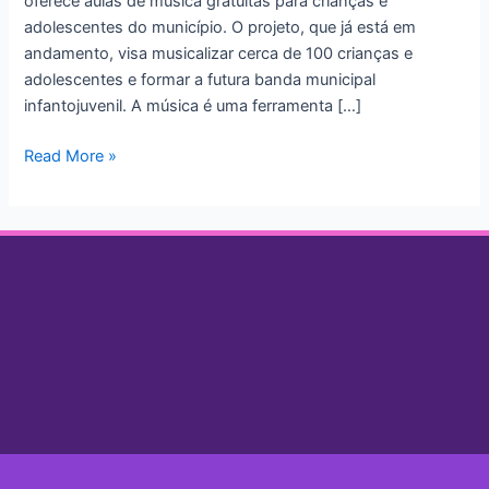
oferece aulas de música gratuitas para crianças e
em
adolescentes do município. O projeto, que já está em
Água
andamento, visa musicalizar cerca de 100 crianças e
Doce/SC.
adolescentes e formar a futura banda municipal
infantojuvenil. A música é uma ferramenta […]
Read More »