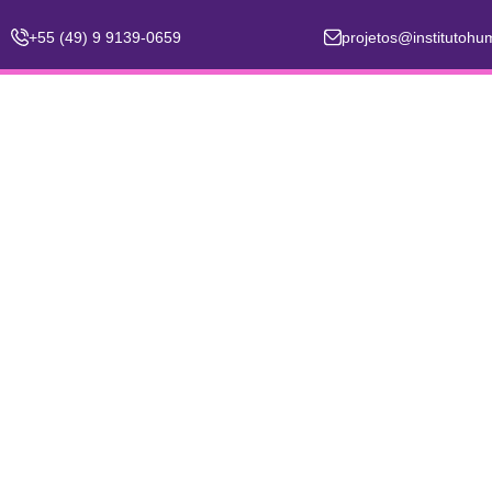
Ir
+55 (49) 9 9139-0659
projetos@institutoh
para
o
conteúdo