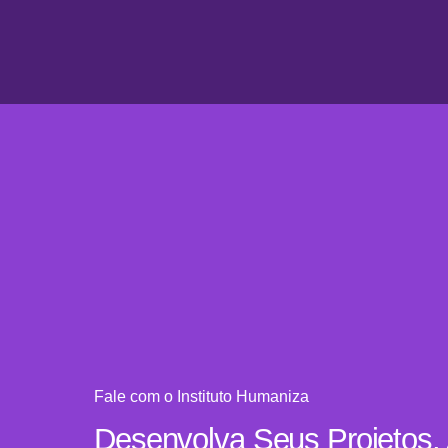
Humaniza
Fale com o Instituto Humaniza
Desenvolva Seus Projetos, 