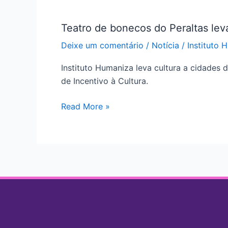
Teatro
de
Teatro de bonecos do Peraltas lev
bonecos
do
Deixe um comentário
/
Notícia
/
Instituto 
Peraltas
Instituto Humaniza leva cultura a cidades 
leva
de Incentivo à Cultura.
cultura
de
Read More »
forma
lúdica
a
cidades
gaúchas
com
o
apoio
do
Instituto