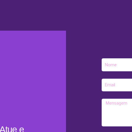
Nome
E-
mail
Mensagem
Atue e