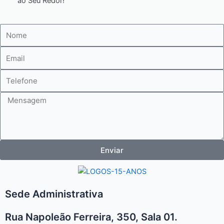
ao Seu Redor!
Nome
E-
mail
Telefone
Mensagem
Enviar
Sede Administrativa
Rua Napoleão Ferreira, 350, Sala 01.