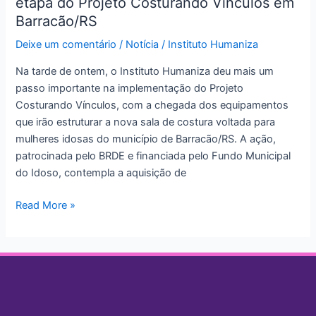
etapa do Projeto Costurando Vínculos em
marca
nova
Barracão/RS
etapa
Deixe um comentário
/
Notícia
/
Instituto Humaniza
do
Projeto
Na tarde de ontem, o Instituto Humaniza deu mais um
Costurando
passo importante na implementação do Projeto
Vínculos
Costurando Vínculos, com a chegada dos equipamentos
em
que irão estruturar a nova sala de costura voltada para
Barracão/RS
mulheres idosas do município de Barracão/RS. A ação,
patrocinada pelo BRDE e financiada pelo Fundo Municipal
do Idoso, contempla a aquisição de
Read More »