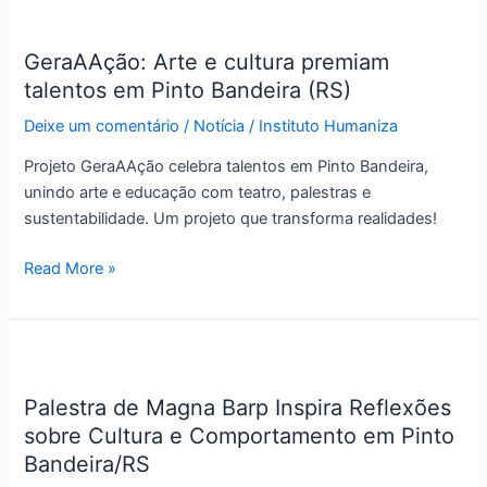
GeraAAção:
Arte
GeraAAção: Arte e cultura premiam
e
talentos em Pinto Bandeira (RS)
cultura
premiam
Deixe um comentário
/
Notícia
/
Instituto Humaniza
talentos
em
Projeto GeraAAção celebra talentos em Pinto Bandeira,
Pinto
unindo arte e educação com teatro, palestras e
Bandeira
sustentabilidade. Um projeto que transforma realidades!
(RS)
Read More »
Palestra
de
Palestra de Magna Barp Inspira Reflexões
Magna
sobre Cultura e Comportamento em Pinto
Barp
Inspira
Bandeira/RS
Reflexões