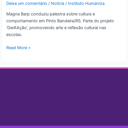
Deixe um comentário
/
Notícia
/
Instituto Humaniza
sobre
Cultura
Magna Barp conduziu palestra sobre cultura e
e
comportamento em Pinto Bandeira/RS. Parte do projeto
Comportamento
‘GerAAção’, promovendo arte e reflexão cultural nas
em
escolas.
Pinto
Bandeira/RS
Read More »