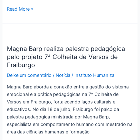
Crianças
e
Read More »
Adolescentes
Magna
Barp
Magna Barp realiza palestra pedagógica
realiza
pelo projeto 7ª Colheita de Versos de
palestra
pedagógica
Fraiburgo
pelo
Deixe um comentário
/
Notícia
/
Instituto Humaniza
projeto
7ª
Magna Barp aborda a conexão entre a gestão do sistema
Colheita
emocional e a prática pedagógicas na 7ª Colheita de
de
Versos em Fraiburgo, fortalecendo laços culturais e
Versos
educativos. No dia 18 de julho, Fraiburgo foi palco da
de
palestra pedagógica ministrada por Magna Barp,
Fraiburgo
especialista em comportamento humano com mestrado na
área das ciências humanas e formação