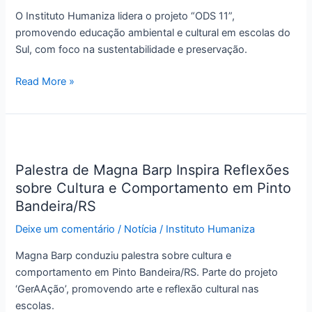
cultural
O Instituto Humaniza lidera o projeto “ODS 11”,
com
promovendo educação ambiental e cultural em escolas do
projeto
Sul, com foco na sustentabilidade e preservação.
ODS
Read More »
11
Palestra
de
Palestra de Magna Barp Inspira Reflexões
Magna
sobre Cultura e Comportamento em Pinto
Barp
Inspira
Bandeira/RS
Reflexões
Deixe um comentário
/
Notícia
/
Instituto Humaniza
sobre
Cultura
Magna Barp conduziu palestra sobre cultura e
e
comportamento em Pinto Bandeira/RS. Parte do projeto
Comportamento
‘GerAAção’, promovendo arte e reflexão cultural nas
em
escolas.