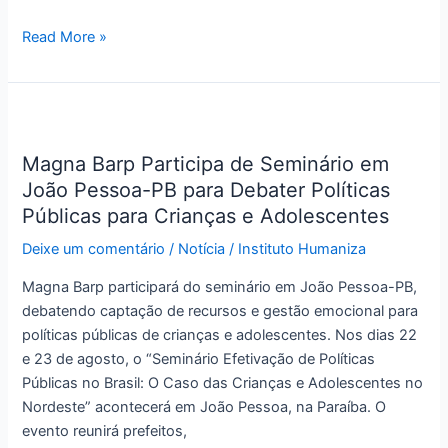
Pinto
Bandeira/RS
Read More »
Magna
Barp
Magna Barp Participa de Seminário em
Participa
João Pessoa-PB para Debater Políticas
de
Seminário
Públicas para Crianças e Adolescentes
em
Deixe um comentário
/
Notícia
/
Instituto Humaniza
João
Pessoa-
Magna Barp participará do seminário em João Pessoa-PB,
PB
debatendo captação de recursos e gestão emocional para
para
políticas públicas de crianças e adolescentes. Nos dias 22
Debater
e 23 de agosto, o “Seminário Efetivação de Políticas
Políticas
Públicas no Brasil: O Caso das Crianças e Adolescentes no
Públicas
Nordeste” acontecerá em João Pessoa, na Paraíba. O
para
evento reunirá prefeitos,