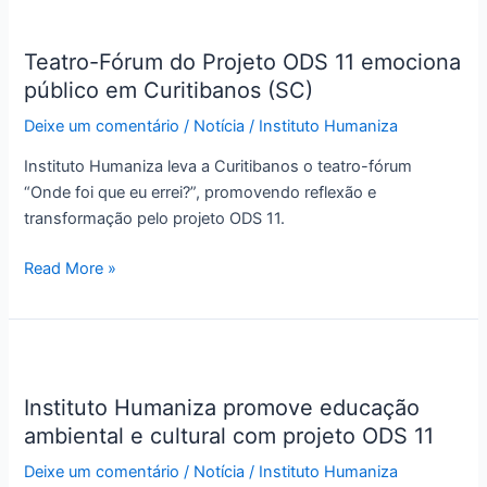
Teatro-
Fórum
Teatro-Fórum do Projeto ODS 11 emociona
do
público em Curitibanos (SC)
Projeto
ODS
Deixe um comentário
/
Notícia
/
Instituto Humaniza
11
emociona
Instituto Humaniza leva a Curitibanos o teatro-fórum
público
“Onde foi que eu errei?”, promovendo reflexão e
em
transformação pelo projeto ODS 11.
Curitibanos
Read More »
(SC)
Instituto
Humaniza
Instituto Humaniza promove educação
promove
ambiental e cultural com projeto ODS 11
educação
ambiental
Deixe um comentário
/
Notícia
/
Instituto Humaniza
e