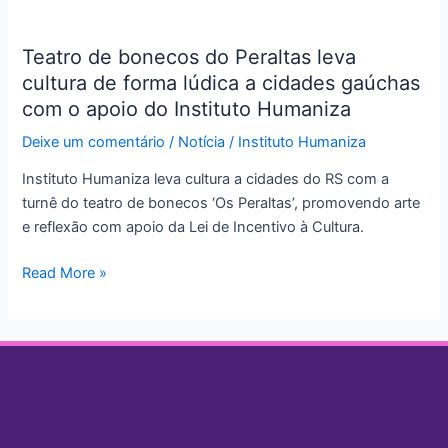
Teatro
de
Teatro de bonecos do Peraltas leva
bonecos
cultura de forma lúdica a cidades gaúchas
do
Peraltas
com o apoio do Instituto Humaniza
leva
Deixe um comentário
/
Notícia
/
Instituto Humaniza
cultura
de
Instituto Humaniza leva cultura a cidades do RS com a
forma
turnê do teatro de bonecos ‘Os Peraltas’, promovendo arte
lúdica
e reflexão com apoio da Lei de Incentivo à Cultura.
a
cidades
Read More »
gaúchas
com
o
apoio
do
Instituto
Humaniza