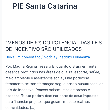
PIE Santa Catarina
“MENOS
DE
“MENOS DE 6% DO POTENCIAL DAS LEIS
6%
DE INCENTIVO SÃO UTILIZADOS”
DO
POTENCIAL
Deixe um comentário
/
Notícia
/
Instituto Humaniza
DAS
LEIS
Por: Magna Regina Tessaro Enquanto o Brasil enfrenta
DE
desafios profundos nas áreas de cultura, esporte, saúde,
INCENTIVO
meio ambiente e assistência social, uma poderosa
SÃO
ferramenta de transformação segue sendo subutilizada: as
UTILIZADOS”
Leis de Incentivo. Poucos sabem, mas empresas e
pessoas físicas podem destinar parte de seus impostos
para financiar projetos que geram impacto real nas
comunidades. […]