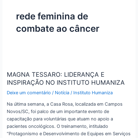
rede feminina de
combate ao câncer
MAGNA
TESSARO:
MAGNA TESSARO: LIDERANÇA E
LIDERANÇA
INSPIRAÇÃO NO INSTITUTO HUMANIZA
E
INSPIRAÇÃO
Deixe um comentário
/
Notícia
/
Instituto Humaniza
NO
INSTITUTO
Na última semana, a Casa Rosa, localizada em Campos
HUMANIZA
Novos/SC, foi palco de um importante evento de
capacitação para voluntárias que atuam no apoio a
pacientes oncológicos. O treinamento, intitulado
“Protagonismo e Desenvolvimento de Equipes em Serviços