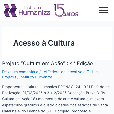
Ir
para
o
conteúdo
Acesso à Cultura
Projeto “Cultura em Ação” : 4ª Edição
Projeto
“Cultura
Deixe um comentário
/
Lei Federal de Incentivo a Cultura
,
em
Projetos
/
Instituto Humaniza
Ação”
Proponente: Instituto Humaniza PRONAC: 2411021 Período de
:
Realização: 01/03/2025 a 31/12/2026 Descrição Breve O “IV
4ª
Cultura em Ação” é uma mostra de arte e cultura que levará
Edição
espetáculos gratuitos a quatro cidades dos estados de Santa
Catarina e Rio Grande do Sul. O projeto, proposto e