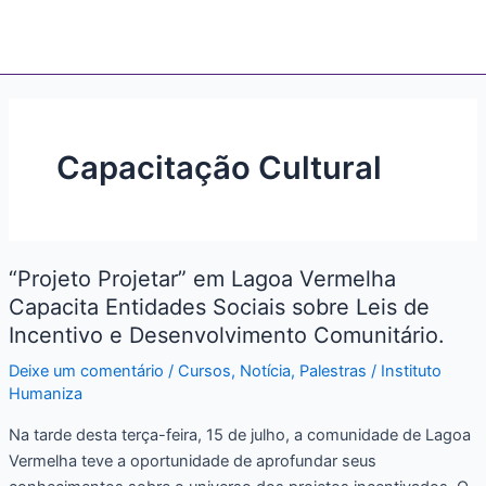
Ir
para
o
conteúdo
Capacitação Cultural
“Projeto
“Projeto Projetar” em Lagoa Vermelha
Projetar”
Capacita Entidades Sociais sobre Leis de
em
Lagoa
Incentivo e Desenvolvimento Comunitário.
Vermelha
Deixe um comentário
/
Cursos
,
Notícia
,
Palestras
/
Instituto
Capacita
Humaniza
Entidades
Na tarde desta terça-feira, 15 de julho, a comunidade de Lagoa
Sociais
Vermelha teve a oportunidade de aprofundar seus
sobre