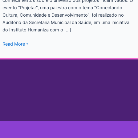
conhecimentos sobre o universo dos projetos incentivados. O
Leis
evento “Projetar”, uma palestra com o tema “Conectando
de
Cultura, Comunidade e Desenvolvimento”, foi realizado no
Incentivo
Auditório da Secretaria Municipal da Saúde, em uma iniciativa
e
do Instituto Humaniza com o […]
Desenvolvimento
Comunitário.
Read More »