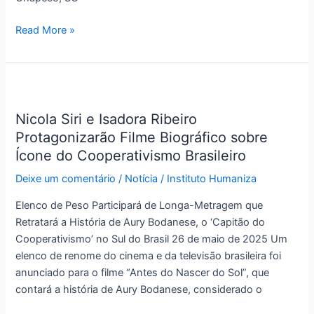
Read More »
Nicola
Siri
Nicola Siri e Isadora Ribeiro
e
Protagonizarão Filme Biográfico sobre
Isadora
Ribeiro
Ícone do Cooperativismo Brasileiro
Protagonizarão
Deixe um comentário
/
Notícia
/
Instituto Humaniza
Filme
Biográfico
Elenco de Peso Participará de Longa-Metragem que
sobre
Retratará a História de Aury Bodanese, o ‘Capitão do
Ícone
Cooperativismo’ no Sul do Brasil 26 de maio de 2025 Um
do
elenco de renome do cinema e da televisão brasileira foi
Cooperativismo
anunciado para o filme “Antes do Nascer do Sol”, que
Brasileiro
contará a história de Aury Bodanese, considerado o