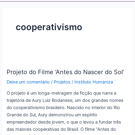
cooperativismo
Projeto
do
Projeto do Filme ‘Antes do Nascer do Sol’
Filme
‘Antes
Deixe um comentário
/
Projetos
/
Instituto Humaniza
do
O projeto é um longa-metragem de ficção que narra a
Nascer
trajetória de Aury Luiz Bodanese, um dos grandes nomes
do
do cooperativismo brasileiro. Nascido no interior do Rio
Sol’
Grande do Sul, Aury demonstrou um espírito
empreendedor desde jovem, o que o levou a fundar três
das maiores cooperativas do Brasil. O filme “Antes do