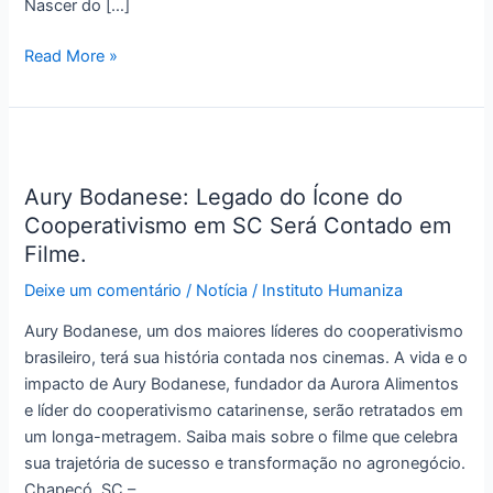
Nascer do […]
Read More »
Aury
Bodanese:
Aury Bodanese: Legado do Ícone do
Legado
Cooperativismo em SC Será Contado em
do
Ícone
Filme.
do
Deixe um comentário
/
Notícia
/
Instituto Humaniza
Cooperativismo
em
Aury Bodanese, um dos maiores líderes do cooperativismo
SC
brasileiro, terá sua história contada nos cinemas. A vida e o
Será
impacto de Aury Bodanese, fundador da Aurora Alimentos
Contado
e líder do cooperativismo catarinense, serão retratados em
em
um longa-metragem. Saiba mais sobre o filme que celebra
Filme.
sua trajetória de sucesso e transformação no agronegócio.
Chapecó, SC –