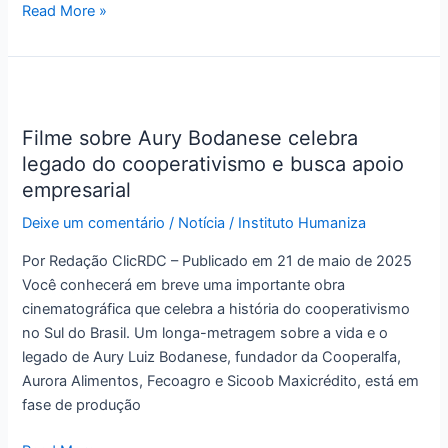
Read More »
Filme
sobre
Filme sobre Aury Bodanese celebra
Aury
legado do cooperativismo e busca apoio
Bodanese
celebra
empresarial
legado
Deixe um comentário
/
Notícia
/
Instituto Humaniza
do
cooperativismo
Por Redação ClicRDC – Publicado em 21 de maio de 2025
e
Você conhecerá em breve uma importante obra
busca
cinematográfica que celebra a história do cooperativismo
apoio
no Sul do Brasil. Um longa-metragem sobre a vida e o
empresarial
legado de Aury Luiz Bodanese, fundador da Cooperalfa,
Aurora Alimentos, Fecoagro e Sicoob Maxicrédito, está em
fase de produção