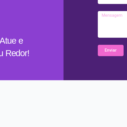
mail
Mensagem
Atue e
Enviar
u Redor!