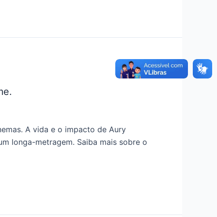
me.
inemas. A vida e o impacto de Aury
 um longa-metragem. Saiba mais sobre o