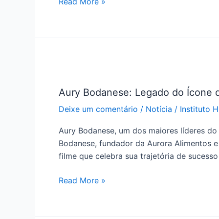
Read More »
Aury
Bodanese:
Aury Bodanese: Legado do Ícone 
Legado
do
Deixe um comentário
/
Notícia
/
Instituto 
Ícone
Aury Bodanese, um dos maiores líderes do c
do
Bodanese, fundador da Aurora Alimentos e 
Cooperativismo
filme que celebra sua trajetória de suces
em
SC
Read More »
Será
Contado
em