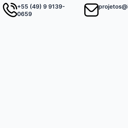
Ir
+55 (49) 9 9139-
projetos@
para
0659
o
conteúdo