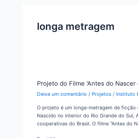
longa metragem
Projeto
do
Projeto do Filme ‘Antes do Nascer 
Filme
‘Antes
Deixe um comentário
/
Projetos
/
Instituto
do
O projeto é um longa-metragem de ficção q
Nascer
Nascido no interior do Rio Grande do Sul,
do
cooperativas do Brasil. O filme “Antes do 
Sol’