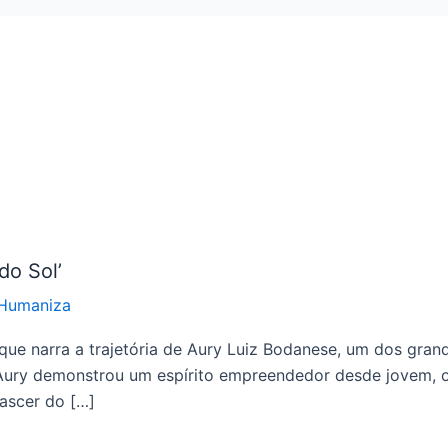
do Sol’
 Humaniza
ue narra a trajetória de Aury Luiz Bodanese, um dos gran
 Aury demonstrou um espírito empreendedor desde jovem, o
Nascer do […]