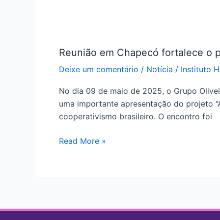
Filme.
Reunião
em
Reunião em Chapecó fortalece o p
Chapecó
fortalece
Deixe um comentário
/
Notícia
/
Instituto 
o
No dia 09 de maio de 2025, o Grupo Olive
projeto
uma importante apresentação do projeto “A
“Antes
cooperativismo brasileiro. O encontro foi
do
Nascer
Read More »
do
Sol”