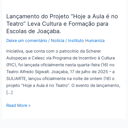
Lançamento
do
Lançamento do Projeto “Hoje a Aula é no
Projeto
Teatro” Leva Cultura e Formação para
“Hoje
a
Escolas de Joaçaba.
Aula
Deixe um comentário
/
Notícia
/
Instituto Humaniza
é
no
Iniciativa, que conta com o patrocínio da Scherer
Teatro”
Autopeças e Celesc via Programa de Incentivo à Cultura
Leva
(PIC), foi lançada oficialmente nesta quarta-feira (16) no
Cultura
Teatro Alfredo Sigwalt. Joaçaba, 17 de julho de 2025 – a
e
SULIARTE, lançou oficialmente na noite de ontem (16) o
Formação
projeto “Hoje a Aula é no Teatro”. O evento de lançamento,
para
[…]
Escolas
de
Read More »
Joaçaba.