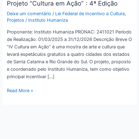
Projeto “Cultura em Ação” : 4ª Edição
Projeto
“Cultura
Deixe um comentário
/
Lei Federal de Incentivo a Cultura
,
em
Projetos
/
Instituto Humaniza
Ação”
Proponente: Instituto Humaniza PRONAC: 2411021 Período
:
de Realização: 01/03/2025 a 31/12/2026 Descrição Breve O
4ª
“IV Cultura em Ação” é uma mostra de arte e cultura que
Edição
levará espetáculos gratuitos a quatro cidades dos estados
de Santa Catarina e Rio Grande do Sul. O projeto, proposto
e coordenado pelo Instituto Humaniza, tem como objetivo
principal incentivar […]
Read More »