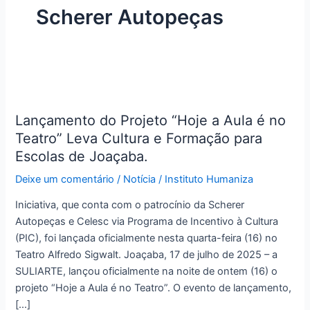
Scherer Autopeças
Lançamento
do
Lançamento do Projeto “Hoje a Aula é no
Projeto
Teatro” Leva Cultura e Formação para
“Hoje
a
Escolas de Joaçaba.
Aula
Deixe um comentário
/
Notícia
/
Instituto Humaniza
é
no
Iniciativa, que conta com o patrocínio da Scherer
Teatro”
Autopeças e Celesc via Programa de Incentivo à Cultura
Leva
(PIC), foi lançada oficialmente nesta quarta-feira (16) no
Cultura
Teatro Alfredo Sigwalt. Joaçaba, 17 de julho de 2025 – a
e
SULIARTE, lançou oficialmente na noite de ontem (16) o
Formação
projeto “Hoje a Aula é no Teatro”. O evento de lançamento,
para
[…]